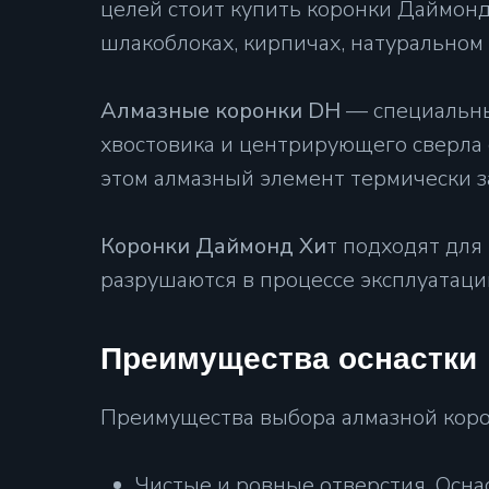
целей стоит купить коронки Даймонд
шлакоблоках, кирпичах, натуральном 
Алмазные коронки DH
— специальны
хвостовика и центрирующего сверла
этом алмазный элемент термически з
Коронки Даймонд Хи
т подходят для
разрушаются в процессе эксплуатаци
Преимущества оснастки
Преимущества выбора алмазной корон
Чистые и ровные отверстия. Осна