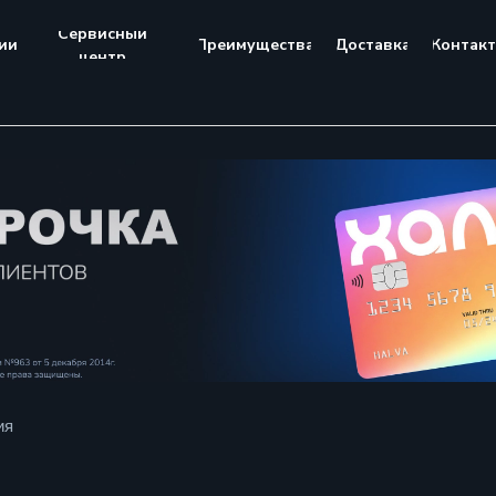
Сервисный
ии
Преимущества
Доставка
Контак
центр
ия