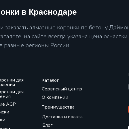
ронки в Краснодаре
 заказать алмазные коронки по бетону Даймон
аталоге, на сайте всегда указана цена оснастк
 в разные регионы России.
оронки для
Каталог
рления
Сервисный центр
оронки для
ления
О компании
ие AGP
Преимущества
иски
Доставка и оплата
ки
Блог
рели