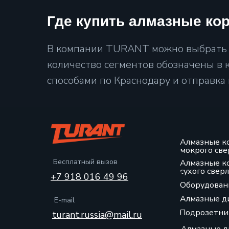
Где купить алмазные ко
В компании TURANT можно выбрать и
количество сегментов обозначены в к
способами по Краснодару и отправка
Алмазные к
мокрого све
Бесплатный вызов
Алмазные к
сухого свер
+7 918 016 49 96
Оборудован
Алмазные д
E-mail
Подрозетни
turant.russia@mail.ru
Алмазные д