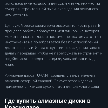
использование жидкости для удаления мелких частиц
мусора и строительной пыли, охлаждения режущего
инструмента.
Для сухой резки характерна высокая точность реза. В
Бесплатный вызов
процессе работы образуется мелкая крошка, которая
+7 918 016 49 96
может попасть в глаза и нос, именно поэтому этот тип
инструмента не приобретается без приспособлений
E-mail
для отсоса пыли. Из-за отсутствия охлаждения важно
turant.russia@mail.ru
делать перерывы, чтобы не перегружать инструмент, и
задействовать средства индивидуальной защиты для
Наш адрес
лица.
Уральская 106/1
Алмазные диски TURANT созданы с закреплением
Алмазные коронки для
мокрого сверления
алмазов лазерной сваркой. За счет этого изделия
применяются как для сухого, так и для влажного вида.
Алмазные коронки для
сухого сверления
Оборудование AGP
Где купить алмазные диски в
Алмазные установки
Краснодаре