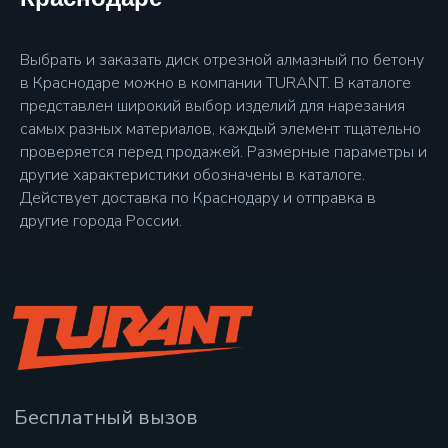
Алмазные диски
Алмазные дрели
Выбрать и заказать диск отрезной алмазный по бетону
Подрозетники
в Краснодаре можно в компании TURANT. В каталоге
представлен широкий выбор изделий для нарезания
самых разных материалов, каждый элемент тщательно
Каталог
проверяется перед продажей. Размерные параметры и
Сервисный центр
другие характеристики обозначены в каталоге.
Блог
Действует доставка по Краснодару и отправка в
другие города России.
О компании
Доставка и оплата
Преимущества
Контакты
Любая информация, представленная на данном
сайте, носит исключительно информационный
характер, не является офертой, определяемой
положениями ст.437 ГК РФ.
Все права защищены 2025