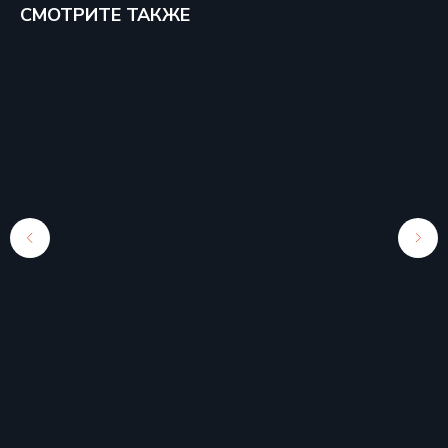
СМОТРИТЕ ТАКЖЕ
Бесплатный вызов
+7 918 016 49 96
E-mail
turant.russia@mail.ru
Наш адрес
Уральская 106/1
Алмазные коронки для
мокрого сверления